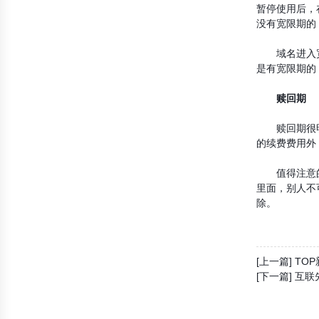
暂停使用后，
没有宽限期的
域名进入宽限
是有宽限期的
赎回期
赎回期很明显
的续费费用外
值得注意的是
里面，别人不
除。
[上一篇] T
[下一篇] 互