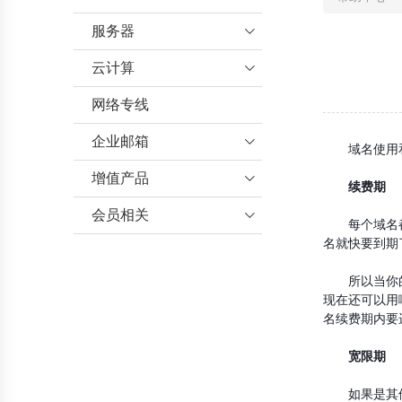
服务器

云计算
行业资讯

服务器托管
网络专线
云服务器
服务器帮助
企业邮箱

域名使用和续
机房介绍
增值产品
企业邮箱帮助

续费期
海外服务器帮助
会员相关
增值业务帮助

每个域名都有
名就快要到期
数据库帮助
会员帮助
所以当你的电
现在还可以用
名续费期内要
宽限期
如果是其他原