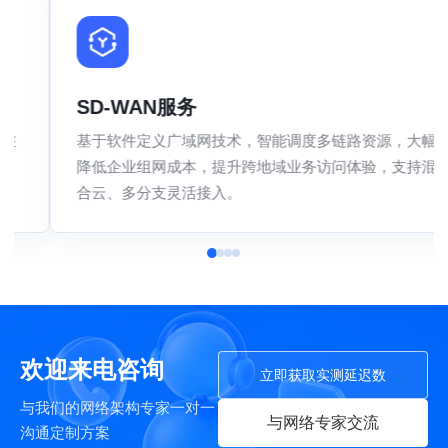
N服务
裸光纤专线
义广域网技术，智能调度多链路资源，大幅
为企业提供独享
网成本，提升跨地域业务访问体验，支持混
组网，满足超大
支灵活接入。
高带宽、高安全
欢迎来电咨询
立即获取实测延迟数
与我们的网络架构专家一对一
与网络专家交流
沟通定制方案