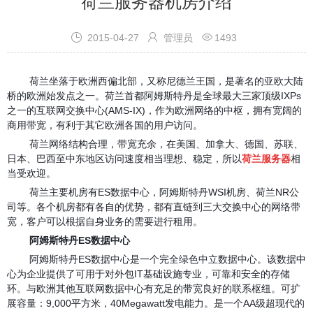
荷兰服务器机房介绍



2015-04-27
管理员
1493
荷兰坐落于欧洲西偏北部，又称尼德兰王国，是著名的亚欧大陆
桥的欧洲始发点之一。荷兰首都阿姆斯特丹是全球最大三家顶级IXPs
之一的互联网交换中心(AMS-IX)，作为欧洲网络的中枢，拥有宽阔的
商用带宽，有利于其它欧洲各国的用户访问。
荷兰网络结构合理，带宽充余，在美国、加拿大、德国、苏联、
日本、巴西至中东地区访问速度相当理想、稳定，所以
荷兰服务器
相
当受欢迎。
荷兰主要机房有ES数据中心，阿姆斯特丹WSI机房、荷兰NR公
司等。各个机房都有各自的优势，都有直链到三大交换中心的网络带
宽，客户可以根据自身业务的需要进行租用。
阿姆斯特丹ES数据中心
阿姆斯特丹ES数据中心是一个完全绿色中立数据中心。该数据中
心为企业提供了可用于对外包IT基础设施专业，可靠和安全的存储
环。与欧洲其他互联网数据中心有充足的带宽良好的联系枢纽。可扩
展容量：9,000平方米，40Megawatt发电能力。是一个AA级超现代的