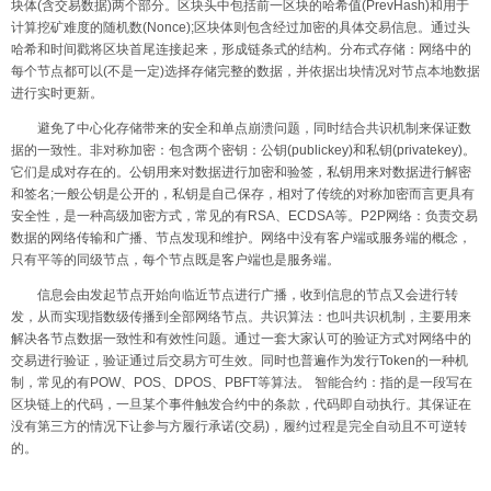
块体
(
含交易数据
)
两个部分。区块头中包括前一区块的哈希值
(PrevHash)
和用于
计算挖矿难度的随机数
(Nonce);
区块体则包含经过加密的具体交易信息。通过头
哈希和时间戳将区块首尾连接起来，形成链条式的结构。分布式存储：网络中的
每个节点都可以
(
不是一定
)
选择存储完整的数据，并依据出块情况对节点本地数据
进行实时更新。
避免了中心化存储带来的安全和单点崩溃问题，同时结合共识机制来保证数
据的一致性。非对称加密：包含两个密钥：公钥
(publickey)
和私钥
(privatekey)
。
它们是成对存在的。公钥用来对数据进行加密和验签，私钥用来对数据进行解密
和签名
;
一般公钥是公开的，私钥是自己保存，相对了传统的对称加密而言更具有
安全性，是一种高级加密方式，常见的有
RSA
、
ECDSA
等。
P2P
网络：负责交易
数据的网络传输和广播、节点发现和维护。网络中没有客户端或服务端的概念，
只有平等的同级节点，每个节点既是客户端也是服务端。
信息会由发起节点开始向临近节点进行广播，收到信息的节点又会进行转
发，从而实现指数级传播到全部网络节点。共识算法：也叫共识机制，主要用来
解决各节点数据一致性和有效性问题。通过一套大家认可的验证方式对网络中的
交易进行验证，验证通过后交易方可生效。同时也普遍作为发行
Token
的一种机
制，常见的有
POW
、
POS
、
DPOS
、
PBFT
等算法。
智能合约：指的是一段写在
区块链上的代码，一旦某个事件触发合约中的条款，代码即自动执行。其保证在
没有第三方的情况下让参与方履行承诺
(
交易
)
，履约过程是完全自动且不可逆转
的。