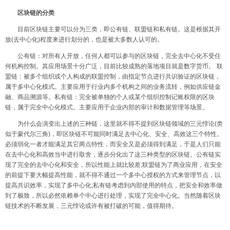
区块链的分类
目前区块链主要可以分为三类，即公有链、联盟链和私有链。这是根据其开
放
(
去中心化
)
程度来进行划分的，也是被大多数人认可的。
公有链：对所有人开放，任何人都可以参与的区块链，完全去中心化不受任
何机构控制。其应用场景十分广泛，目前比较成熟的落地项目就是数字货币。
联
盟链：被多个组织或个人构成的联盟控制，由指定节点进行共识验证的区块链，
属于多中心化模式。主要应用于行业内多个机构之间的业务流转，例如供应链金
融、商品溯源等。私有链：完全被单独的个人或某个组织控制记账权限的区块
链，属于完全中心化模式。主要应用于企业内部的审计和数据管理等场景。
为什么会演变出上述的三种链，这里就不得不提到区块链领域的三元悖论
(
类
似于蒙代尔三角
)
，即区块链不可能同时满足去中心化、安全、高效这三个特性。
必须弱化一者才能满足其它两点特性，而安全又是必须得到满足，于是人们只能
在去中心化和高效当中进行取舍，逐步分化出了这三种类型的区块链。公有链实
现了完全的去中心化和安全，所以性能上就比较差
;
联盟链为了商业应用，在安全
的前提下要大幅提高性能，就不得不通过一个多中心授权的方式来管理节点，以
提高共识效率，实现了多中心化
;
私有链考虑到内部使用的特点，把安全和效率做
到了极致，所以必然依赖单个中心进行处理，实现了完全中心化。当然随着区块
链技术的不断发展，三元悖论或许有被打破的可能，值得期待。