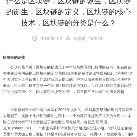
什么是区块链，区块链的诞生，区块链
的诞生，区块链的定义，区块链的核心
技术，区块链的分类是什么？



2018-08-02
管理员
913
区块链的诞生
公认的最早关于区块链的描述见于中本聪所撰写的比特币白皮书，但在白皮
书中并没有明确提出区块链的定义和概念
(
主要是在讨论比特币系统
)
，
“
区块链
”
这
个名词实际上是后来人们总结归纳后提出的。中本聪虽然没有直接提出区块链的
概念，但比特币确实是第一个应用区块链技术的项目，可以说区块链是随着比特
币的出现而诞生的。因此要讲区块链的诞生，就不得不从比特币的历史说起。
大家都知道比特币是中本聪在
2008
年提出的，但对其更早期的历史可能就不
太清楚了。实际上比特币的诞生过程中，一个神秘团体起到了很大的作用，中本
聪在设计比特币时大量借鉴了该社区的研究成果。这就是
“
密码朋
克
”(Cypherpunk)
，一个由密码学和计算机天才组成的交流小组。
“
密码朋克
”
的成
员里可谓大咖云集，囊括了阿桑奇
(
维基解密创始人
)
、科恩
(BT
下载发明者
)
、伯纳