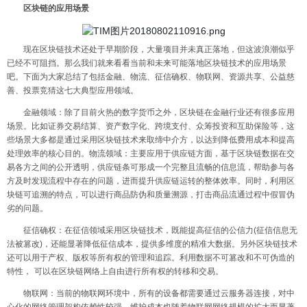
区块链的应用场景
现在区块链技术还处于早期阶段，大量项目并未真正落地，但这波浪潮似乎
已经不可阻挡。那么我们就来看看当前和未来可能落地区块链技术的应用场景
吧。下面为大家总结了包括金融、物流、征信确权、物联网、资源共享、公益慈
善、投票竞猜这七大典型应用领域。
金融领域：除了目前火热的数字货币之外，区块链在金融行业还有很多应用
场景。比如证券交易结算、资产数字化、跨境支付、众筹投资和互助保险等，这
些场景大多都是通过采用区块链技术来取缔中介方，以达到降低费用成本和提高
处理效率的核心目的。物流领域：主要应用于供应链方面，基于区块链数据在交
易各方之间的公开透明，供应链条可形成一个完整且流畅的信息流，帮助参与各
方及时发现流程中存在的问题，进而提升供应链运转的整体效率。同时，利用区
块链可追溯的特点，可以进行商品防伪和质量溯源，打击商品流通过程中假冒伪
劣的问题。
征信确权：在征信领域采用区块链技术，既能提高征信的公信力
(
征信信息无
法被篡改
)
，还能显著降低征信成本，提供多维度的精准大数据。另外区块链技术
还可以用于产权、版权等所有权的管理和追踪。利用数据不可篡改和不可伪造的
特性，
可以在区块链网络上自由进行所有权的转移和交易。
物联网：当前的物联网环境中，所有的设备都需要通过云服务器连接，对中
心化的网络管理架构依赖性较强，维护成本也随着物联网网络规模的扩大而显著