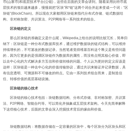
币
(
山寨币
)
和底层技术平台
(
公链
)
，这些在后面的文章会讲到。随着采用比特币底
层技术的项目越来越多，慢慢就把
“
区块
”
和
“
链
”
这两个词合并起来变成一个词：
“
区
块链
”(BlockChain)
。所以现在大家都用区块链来指代分布式存储、链式数据结
构、非对称加密、共识算法、
P2P
网络等一系列技术的组合。
区块链的定义
那么区块链的准确定义是什么呢，
Wikipedia
上给出的说明比较冗长，简单归
纳下：区块链是一种分布式数据库技术，通过维护数据块的链式结构，可以维持
持续增长的，不可篡改的数据记录。当然笔者觉得维基百科这个释义是有些问题
的，因为它更多的是强调区块链作为数据库的属性，而没有点明其核心价值，即
以去中心化的方式解决多方互信和价值转移的问题。个人认为更好的定义应该是
这样：区块链是一种去中心化的价值传输协议，通过共识来验证并记录数据，具
有信息透明、可溯源和不可修改的特点。它由一系列技术组合而来，是制造信
任、转移价值的底层基础设施。
区块链的核心技术
区块链的核心技术包括：块链数据结构、分布式存储、非对称加密、共识算
法、
P2P
网络、智能合约等。可以简化并抽象成五层技术架构。今天先简单解释
下这些核心技术，后面的文章会深入挖掘技术背后的缘由和价值。
块链数据结构：将数据存储在一定容量的区块中，每个区块分为区块头和区