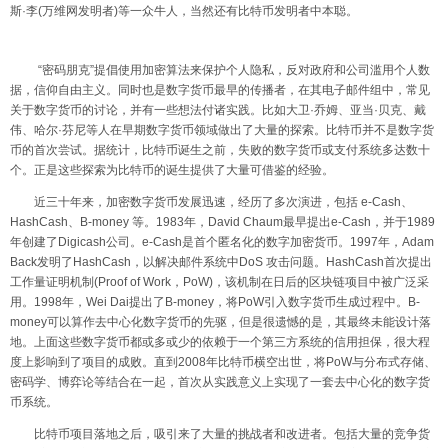
斯
·
李
(
万维网发明者
)
等一众牛人，当然还有比特币发明者中本聪。
“
密码朋克
”
提倡使用加密算法来保护个人隐私，反对政府和公司滥用个人数
据，信仰自由主义。同时也是数字货币最早的传播者，在其电子邮件组中，常见
关于数字货币的讨论，并有一些想法付诸实践。比如大卫
·
乔姆、亚当
·
贝克、戴
伟、哈尔
·
芬尼等人在早期数字货币领域做出了大量的探索。比特币并不是数字货
币的首次尝试。据统计，比特币诞生之前，失败的数字货币或支付系统多达数十
个。正是这些探索为比特币的诞生提供了大量可借鉴的经验。
近三十年来，加密数字货币发展迅速，经历了多次演进，包括
e-Cash
、
HashCash
、
B-money
等。
1983
年，
David Chaum
最早提出
e-Cash
，并于
1989
年创建了
Digicash
公司。
e-Cash
是首个匿名化的数字加密货币。
1997
年，
Adam
Back
发明了
HashCash
，以解决邮件系统中
DoS
攻击问题。
HashCash
首次提出
工作量证明机制
(Proof of Work
，
PoW)
，该机制在日后的区块链项目中被广泛采
用。
1998
年，
Wei Dai
提出了
B-money
，将
PoW
引入数字货币生成过程中。
B-
money
可以算作去中心化数字货币的先驱，但是很遗憾的是，其最终未能设计落
地。上面这些数字货币都或多或少的依赖于一个第三方系统的信用担保，很大程
度上影响到了项目的成败。直到
2008
年比特币横空出世，将
PoW
与分布式存储、
密码学、博弈论等结合在一起，首次从实践意义上实现了一套去中心化的数字货
币系统。
比特币项目落地之后，吸引来了大量的挑战者和改进者。包括大量的竞争货