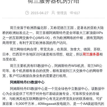
荷兰服务器机房介绍



2015-04-27
管理员
617
荷兰坐落于欧洲西偏北部，又称尼德兰王国，是著名的亚欧大陆
桥的欧洲始发点之一。荷兰首都阿姆斯特丹是全球最大三家顶级IXPs
之一的互联网交换中心(AMS-IX)，作为欧洲网络的中枢，拥有宽阔的
商用带宽，有利于其它欧洲各国的用户访问。
荷兰网络结构合理，带宽充余，在美国、加拿大、德国、苏联、
日本、巴西至中东地区访问速度相当理想、稳定，所以
荷兰服务器
相
当受欢迎。
荷兰主要机房有ES数据中心，阿姆斯特丹WSI机房、荷兰NR公
司等。各个机房都有各自的优势，都有直链到三大交换中心的网络带
宽，客户可以根据自身业务的需要进行租用。
阿姆斯特丹ES数据中心
阿姆斯特丹ES数据中心是一个完全绿色中立数据中心。该数据中
心为企业提供了可用于对外包IT基础设施专业，可靠和安全的存储
环。与欧洲其他互联网数据中心有充足的带宽良好的联系枢纽。可扩
展容量：9,000平方米，40Megawatt发电能力。是一个AA级超现代的