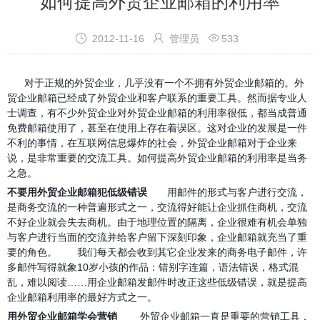
如何提高外贸企业邮箱的利用率



2012-11-16
管理员
533
对于正规的外贸企业，几乎没有一个不拥有
外贸
企业邮箱的。
外
贸
企业邮箱已经成了外贸企业和客户联系的重要工具。然而据专业人
士调查，有不少外贸企业对
外贸
企业邮箱的利用率很低，都当成普通
免费邮箱使用了，甚至在使用上存在着误区。这对企业的发展是一件
不利的事情，在互联网信息爆炸的社会，
外贸
企业邮箱对于企业来
说，是非常重要的交流工具。如何提高
外贸
企业邮箱的利用率是当务
之急。
不要用
外贸
企业邮箱
犯低级错误
用邮件的形式与客户进行交流，
是商务交流的一种普遍形式之一，交流得好能让企业抓住商机，交流
不好企业就会失去商机。由于地理位置的隔离，企业很难有机会单独
与客户进行当面的交流并给客户留下深刻印象，企业邮箱就充当了重
要的角色。
我们每天都会收到其它企业发来的商务电子邮件，许
多邮件写得就象10岁小孩的作品：错别字连篇，语法错误，格式混
乱，难以阅读……用企业邮箱发邮件时改正这些低级错误，就是提高
企业邮箱利用率的最好方式之一。
用
外贸
企业邮箱学会营销
外贸
企业邮箱一直是重要的营销工具，