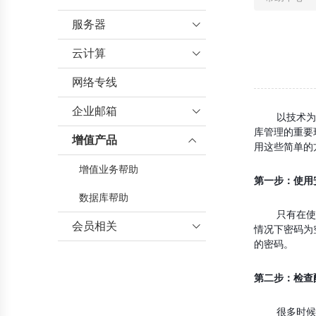
服务器

云计算
行业资讯

服务器托管
网络专线
云服务器
服务器帮助
企业邮箱

以技术为基
库管理的重要
机房介绍
增值产品
企业邮箱帮助

用这些简单的
海外服务器帮助
增值业务帮助
第一步：使用
数据库帮助
只有在使用密
会员相关

情况下密码为
的密码。
会员帮助
第二步：检查
很多时候，为