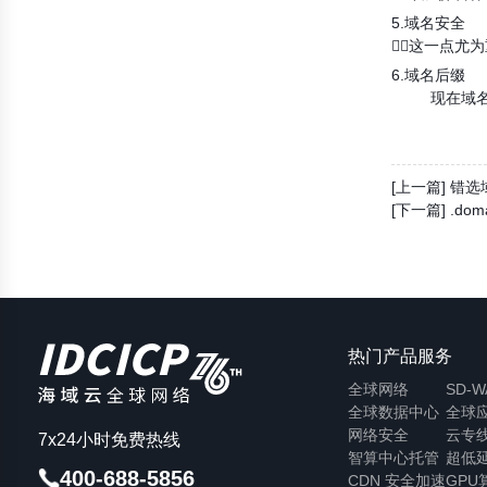
5.域名
这一点尤
6.域名后缀
现在域名侵
[上一篇] 错
[下一篇] .d
热门产品服务
全球网络
SD-
全球数据中心
全球
网络安全
云专
7x24小时免费热线
智算中心托管
超低
400-688-5856
CDN 安全加速
GPU