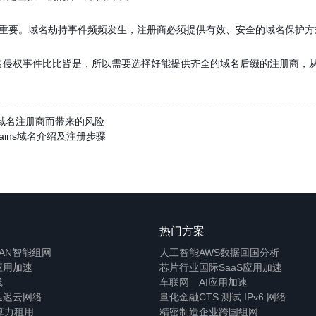
安全
为重要。域名劫持事件频频发生，注册商必须提供有效、安全的域名保护方
权事件比比皆是，所以需要选择好能提供齐全的域名后缀的注册商，从
选域名注册商而带来的风险
omains域名介绍及注册步骤
热门方案
WAN智能组网
人工智能
AWS数据回国分析
应用加速
芯片行业
国际SaaS应用加速
线
车联网
AI应用加速
延迟云网络
量化金融
CTS 测试 IPv6 网络
算力租用
精密制造
企业跨国组网