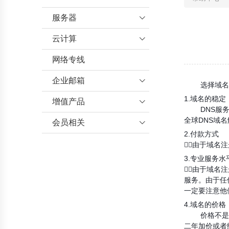
服务器

云计算
行业资讯

服务器托管
网络专线
云服务器
服务器帮助
企业邮箱

选择域名注
1.域名的稳定
机房介绍
增值产品
企业邮箱帮助

DNS服务器
海外服务器帮助
全球DNS域
会员相关
增值业务帮助

2.付款
数据库帮助
会员帮助
由于域名
3.专业服务水
由于域名
服务。由于任
一定要注意他
4.域名的价格
价格不是最重
二年加价或者