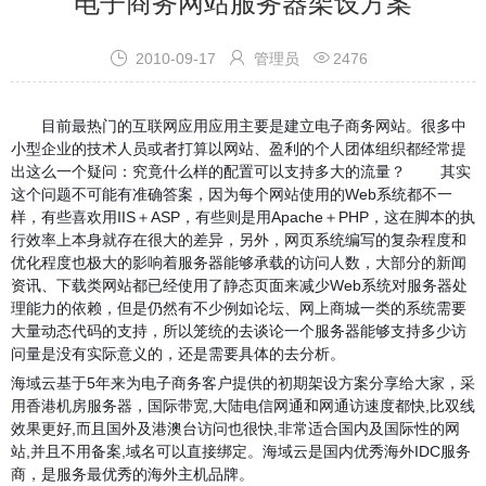
电子商务网站服务器架设方案



2010-09-17
管理员
2476
目前最热门的互联网应用应用主要是建立电子商务网站。很多中
小型企业的技术人员或者打算以网站、盈利的个人团体组织都经常提
出这么一个疑问：究竟什么样的配置可以支持多大的流量？
其实
这个问题不可能有准确答案，因为每个网站使用的Web系统都不一
样，有些喜欢用IIS＋ASP，有些则是用Apache＋PHP，这在脚本的执
行效率上本身就存在很大的差异，另外，网页系统编写的复杂程度和
优化程度也极大的影响着服务器能够承载的访问人数，大部分的新闻
资讯、下载类网站都已经使用了静态页面来减少Web系统对服务器处
理能力的依赖，但是仍然有不少例如论坛、网上商城一类的系统需要
大量动态代码的支持，所以笼统的去谈论一个服务器能够支持多少访
问量是没有实际意义的，还是需要具体的去分析。
海域云基于5年来为电子商务客户提供的初期架设方案分享给大家，采
用香港机房服务器，国际带宽,大陆电信网通和网通访速度都快,比双线
效果更好,而且国外及港澳台访问也很快,非常适合国内及国际性的网
站,并且不用备案,域名可以直接绑定。海域云是国内优秀海外IDC服务
商，是服务最优秀的海外主机品牌。