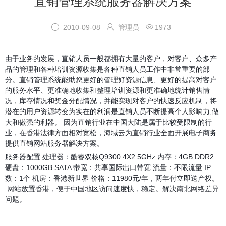
直销管理系统服务器解决方案



2010-09-08
管理员
1973
由于业务的发展，直销人员一般都拥有大量的客户，对客户、众多产
品的管理和各种培训资源收集是各种直销人员工作中非常重要的部
分。直销管理系统能助您更好的管理好资源信息、更好的提高对客户
的服务水平、更准确地收集和整理培训资源和更准确地统计销售情
况，库存情况和奖金分配情况，并能实现对客户的快速反应机制，将
潜在的用户资源转变为实在的利润是直销人员不断提高个人影响力,做
大和做强的利器。
因为直销行业在中国大陆是属于比较受限制的行
业，在香港法律方面相对宽松，海域云为直销行业全面开展电子商务
提供直销网站服务器解决方案。
服务器配置
处理器：酷睿双核Q9300 4X2.5GHz
内存：4GB DDR2
硬盘：1000GB SATA
带宽：共享国际出口带宽
流量：不限流量
IP
数：1个
机房：香港新世界
价格：11980元/年，两年付立即送产权。
网站放置香港，便于中国地区访问速度快，稳定。解决南北网络差异
问题。