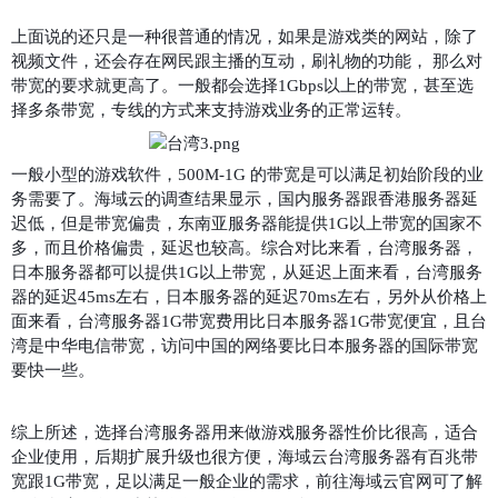
上面说的还只是一种很普通的情况，如果是游戏类的网站，除了
视频文件，还会存在网民跟主播的互动，刷礼物的功能，
那么对
带宽的要求就更高了。一般都会选择
1Gbps以上的带宽，甚至选
择多条带宽，专线的方式来支持游戏业务的正常运转。
一般小型的游戏软件，
500M-1G 的带宽是可以满足初始阶段的业
务需要了。海域云的调查结果显示，国内服务器跟香港服务器延
迟低，但是带宽偏贵，东南亚服务器能提供1G以上带宽的国家不
多，而且价格偏贵，延迟也较高。综合对比来看，台湾服务器，
日本服务器都可以提供1G以上带宽，从延迟上面来看，台湾服务
器的延迟45ms左右，日本服务器的延迟70ms左右，另外从价格上
面来看，台湾服务器1G带宽费用比日本服务器1G带宽便宜，且台
湾是中华电信带宽，访问中国的网络要比日本服务器的国际带宽
要快一些。
综上所述，选择
台湾服务器
用来做游戏服务器性价比很高，适合
企业使用，后期扩展升级也很方便，海域云
台湾服务器
有百兆带
宽跟
1G带宽，足以满足一般企业的需求，前往
海域云官网
可了解