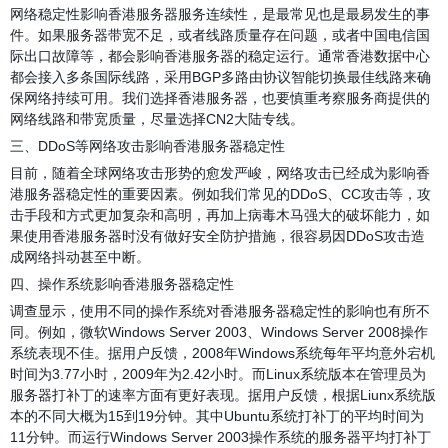
网络稳定性影响香港服务器服务连续性，是最常见也是最易发生的事
件。如果服务器带宽不足，或者线路质量存在问题，或者中国电信国
际出口故障等，都会影响香港服务器的稳定运行。通常香港数据中心
都会接入多条国际线路，采用BGP多路由协议智能切换最佳线路来确
保网络持续可用。我们选择香港服务器，也要慎重考察服务商提供的
网络线路和带宽质量，尽量选择CN2大陆专线。
三、DDoS等网络攻击影响香港服务器稳定性
目前，随着全球网络攻击形势的愈发严峻，网络攻击已经成为影响香
港服务器稳定性的重要因素。例如我们常见的DDoS、CC攻击等，攻
击手段和方式更加复杂和高明，再加上病毒木马强大的破坏能力，如
果使用香港服务器时没有做好安全防护措施，很容易因DDoS攻击造
成网络抖动甚至中断。
四、操作系统影响香港服务器稳定性
调查显示，使用不同的操作系统对香港服务器稳定性的影响也有所不
同。例如，微软Windows Server 2003、Windows Server 2008操作
系统表现不佳。据用户反馈，2008年Windows系统每年平均意外宕机
时间为3.77小时，2009年为2.42小时。而Linux系统版本在管理员为
服务器打补丁的速率方面有更好表现。据用户反馈，根据Liunx系统版
本的不同大概为15到19分钟。其中Ubuntu系统打补丁的平均时间为
11分钟。而运行Windows Server 2003操作系统的服务器平均打补丁