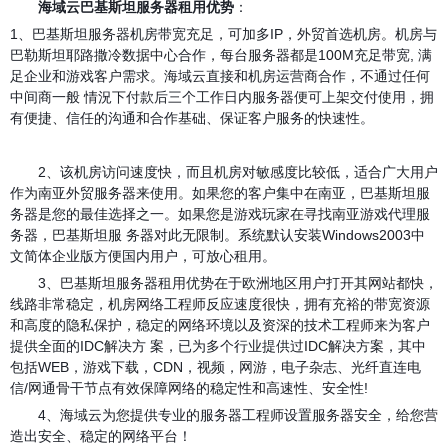
海域云巴基斯坦服务器租用优势
：
1
、巴基斯坦服务器机房带宽充足，可加多IP，外贸首选机房。机房与
巴勒斯坦耶路撒冷数据中心合作，每台服务器都是100M充足带宽, 满
足企业和游戏客户需求。海域云直接和机房运营商合作，不通过任何
中间商一般 情況下付款后三个工作日内服务器便可上架交付使用，拥
有便捷、信任的沟通和合作基础、保证客户服务的快速性。
2、该机房访问速度快，而且机房对敏感度比较低，适合广大用户
作为南亚外贸服务器来使用。如果您的客户集中在南亚，巴基斯坦服
务器是您的最佳选择之一。如果您是游戏玩家在寻找南亚游戏代理服
务器，巴基斯坦服 务器对此无限制。系统默认安装Windows2003中
文简体企业版方便国内用户，可放心租用。
3、巴基斯坦服务器租用优势在于欧洲地区用户打开其网站都快，
线路非常稳定，机房网络工程师反应速度很快，拥有充裕的带宽资源
和高度的隐私保护，稳定的网络环境以及资深的技术工程师来为客户
提供全面的IDC解决方 案，已为多个行业提供过IDC解决方案，其中
包括WEB，游戏下载，CDN，视频，网游，电子杂志、光纤直连电
信/网通骨干节点有效保障网络的稳定性和高速性、安全性!
4、海域云为您提供专业的服务器工程师设置服务器安全，给您营
造出安全、稳定的网络平台！