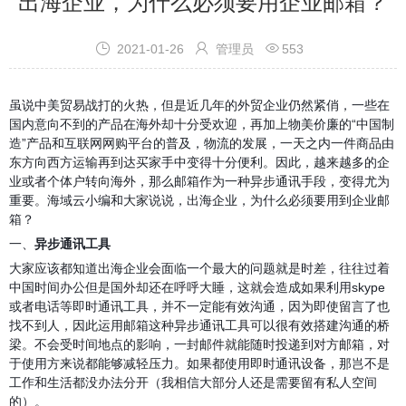
出海企业，为什么必须要用企业邮箱？



2021-01-26
管理员
553
虽说中美贸易战打的火热，但是近几年的外贸企业仍然紧俏，一些在
国内意向不到的产品在海外却十分受欢迎，再加上物美价廉的
“中国制
造”产品和互联网网购平台的普及，物流的发展，一天之内一件商品由
东方向西方运输再到达买家手中变得十分便利。因此，越来越多的企
业或者个体户转向海外，那么邮箱作为一种异步通讯手段，变得尤为
重要。
海域云小编
和大家说说，出海企业，为什么必须要用到企业邮
箱？
一、
异步通讯工具
大家应该都知道出海企业会面临一个最大的问题就是时差，往往过着
中国时间办公但是国外却还在呼呼大睡，这就会造成如果利用
skype
或者电话等即时通讯工具，并不一定能有效沟通，因为即使留言了也
找不到人，因此运用
邮箱
这种异步通讯工具可以很有效搭建沟通的桥
梁。不会受时间地点的影响，一封邮件就能随时投递到对方邮箱，对
于使用方来说都能够减轻压力。如果都使用即时通讯设备，那岂不是
工作和生活都没办法分开（我相信大部分人还是需要留有私人空间
的）。