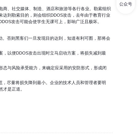
公众号
电商、社交媒体、制造、酒店和旅游等各行各业。勒索组织
未达到勒索目的，则会组织
DDOS
攻击
，去年由于教育行业
DDOS
攻击可能会使学生无课可上，影响广泛且极坏。
助。否则黑客们一旦发现目的达到，知道有利可图，那将会
案，以便
DDOS
攻击出现时立马启动方案，将损失减到最
形态与风险承受能力，来确定应采用的安防形式，形成闭
范，尽量将损失降到最小。企业的技术人员和管理者要明
然才是正道。