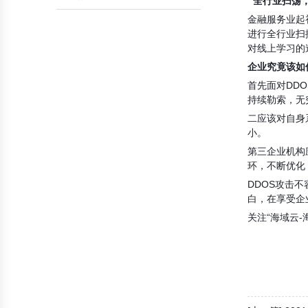
全行业扫荡
金融服务业起
数据库帮助
会员帮助
进行全行业扫
对线上学习的
企业究竟该如
首先面对
DDO
持续勒索，无
二应该对自身
小。
第三企业机构
环，不断优化
DDOS
攻击不
白，在享受企
关注
“
海域云
-