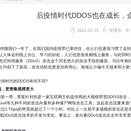
后疫情时代DDOS也在成长，



2021-02-25
管理员
伴随我们一年了，在我们国内疫情早已掌控住，但人们也逐渐习惯了去到
让人体会到线上办公、学习的好处，人们也愈发依赖线上服务，与此同时
布式拒绝服务（
DDoS
）攻击这个历史悠久的攻击手段的爆发。与往年相
上均创下了新高，攻击动机也更是别有用心。
海域云
小编今天就来和大家
疫情时代的
DDOS
有何不同
?
端，更密集规模更大
的第一周，黑客针对的是一家互联网主机提供商的大规模带宽
DDOS
攻击，
ood
等九种不同的攻击向量和多种僵尸网络攻击工具。这起攻击流量来源
超过
1 Tbps
的带宽就超过了一个小时。对比上一次差不多规模的攻击还是
视
DDoS
攻击技术的开发与变化。事实上，多向量
DDoS
攻击在去年非常普