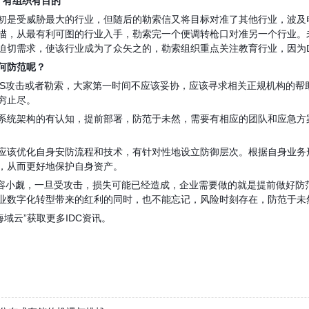
，有组织有目的
初是受威胁最大的行业，但随后的勒索信又将目标对准了其他行业，波及
描，从最有利可图的行业入手，勒索完一个便调转枪口对准另一个行业。
迫切需求，使该行业成为了众矢之的，勒索组织重点关注教育行业，因为
何防范呢？
S
攻击或者勒索，大家第一时间不应该妥协，应该寻求
相关正规机构
的帮
穷止尽。
系统架构的有认知，提前部署，防范于未然，需要有相应的团队和应急方
应该优化自身安防流程和技术，有针对性地设立防御层次。根据自身业务
，从而更好地保护自身资产。
容小觑，一旦受攻击，损失可能已经造成，企业需要做的就是提前做好防
业数字化转型带来的红利的同时，也不能忘记，风险时刻存在，防范于未
海域云”
获取更多
IDC
资讯。