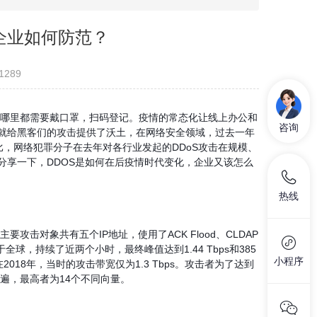
企业如何防范？
1289
哪里都需要戴口罩，扫码登记。疫情的常态化让线上办公和
咨询
就给黑客们的攻击提供了沃土，在网络安全领域，过去一年
比，网络犯罪分子在去年对各行业发起的
DDoS
攻击在规模、
分享一下，
DDOS
是如何在后疫情时代变化，企业又该怎么
热线
主要攻击对象共有五个
IP
地址，使用了
ACK Flood
、
CLDAP
于全球，持续了近两个小时，最终峰值达到
1.44 Tbps
和
385
小程序
在
2018
年，当时的攻击带宽仅为
1.3 Tbps
。攻击者为了达到
遍，最高者为
14
个不同向量。