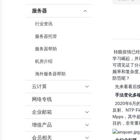
服务器

行业资讯
服务器托管
服务器帮助
转眼疫情已经
学习崛起，并
机房介绍
可谓见证了分
频率和复杂度
海外服务器帮助
防范呢？
云计算

先来看看后
手法变化多
网络专线
云服务器
2020
年
6
月
反射、
NTP Fl
企业邮箱

Mpps
，其中
目的，非常重
增值产品
企业邮箱帮助

会员相关
增值业务帮助
