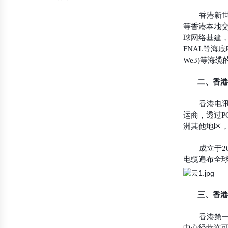
香港新
数据库帮助
会员帮助
等香港本地交
球网络基建，包
FNAL等海底
We3)等海
二、香港
香港电
运商，透过
洲其他地区
成立于2
电缆遍布全
三、香港
香港第