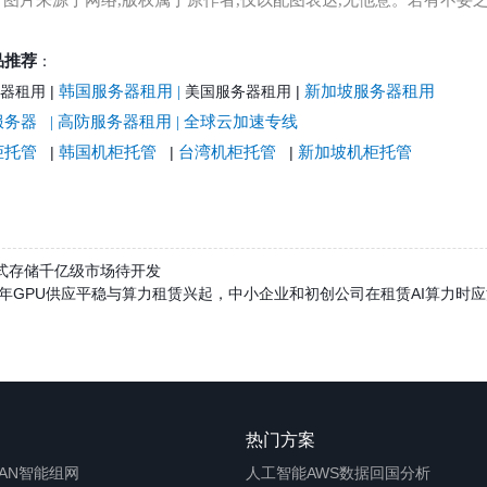
图片来源于网络,版权属于原作者,仅以配图表达,无他意。若有不妥之
品推荐
：
器租用
|
韩国服务器租用
|
美国服务器租用
|
新加坡服务器租用
服务器
|
高防服务器租用
|
全球云加速专线
柜托管
|
韩国机柜托管
|
台湾机柜托管
|
新加坡机柜托管
布式存储千亿级市场待开发
025年GPU供应平稳与算力租赁兴起，中小企业和初创公司在租赁AI算力时
热门方案
WAN智能组网
人工智能
AWS数据回国分析