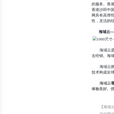
的服务。香
香港沙田中国
网具有高弹
性，灵活的
海域云
—
海域云
去经销。海域
海域云拥
技术构成全
海域云
体验良好。优
【海域