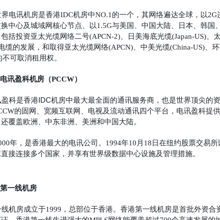
世界电讯机房是
香港IDC机房中NO.1的一个，其
网络遍达全球，以2G
换中心及城域网核心节点、以1.5G与美国、中国大陆、日本、韩
括投资亚太光缆网络二号(APCN-2)、日美海底光缆(Japan-US)、太平
电缆的发展，和取得亚太光缆网络(APCN)、中美光缆(China-US)、环
缆的不可取消租用权。
电讯盈科机房（PCCW
）
香港IDC机房中
讯盈科是
最大最全面的通讯服务商，也是世界顶尖的资
PCCW的固网、宽频互联网、电视及流动通讯四个平台，电讯盈科提
，还覆盖欧洲、中东非洲、美洲和中国大陆。
000年，是香港最大的电讯公司。1994年10月18日在纽约股票交
球直接连接多个国家，并享有世界级数据中心设施及管理措施。
第一线机房
一线机房成立于1999，总部位于香港。香港第一线机房是首批外资