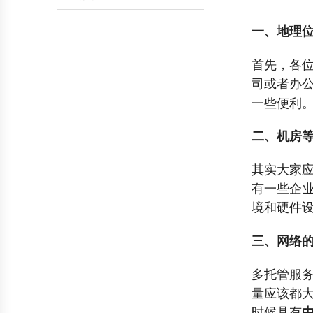
数据库帮助
会员帮助
一、地理
首先，各
司或者办
一些便利
二、机房
其实大家
有一些企
境和硬件
三、网络
多托管服
量应该都
时候具
有