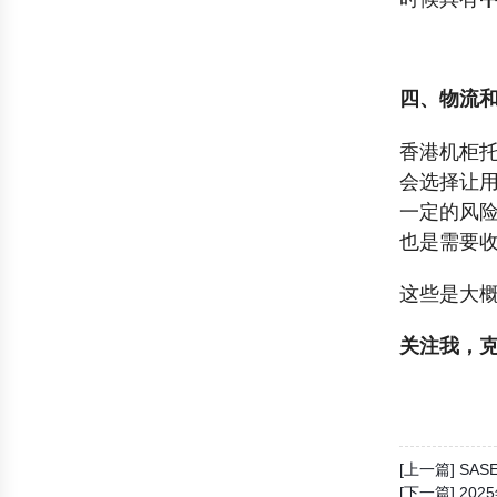
四、物流
香港机柜
会选择让
一定的风
也是需要
这些是大
关注我，克
[上一篇] SA
[下一篇] 2