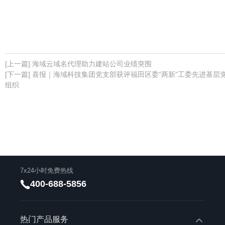
[上一篇] 海域云域名代理助力建站公司业绩突围
[下一篇] 喜报｜海域科技集团党支部获评福田区委“两新”工委先进基层
组织
7x24小时免费热线
400-688-5856
热门产品服务